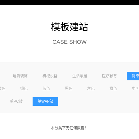
网站建设
运营推广
优化排名
新闻动态
联系
模板建站
CASE SHOW
建筑装饰
机械设备
生活家居
医疗教育
网
黄色
绿色
蓝色
黑色
灰色
橙色
中
单PC站
单WAP站
本分类下无任何数据！