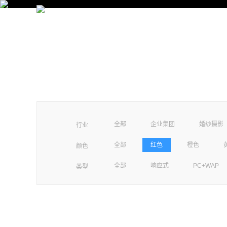
首页
全部
企业集团
婚纱摄影
行业
全部
红色
橙色
颜色
全部
响应式
PC+WAP
类型