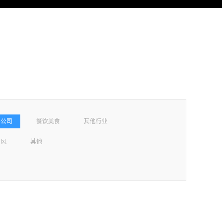
15020903417
我们
络公司
餐饮美食
其他行业
国风
其他