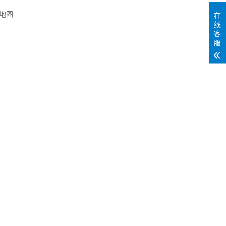
l地图
在
线
客
服